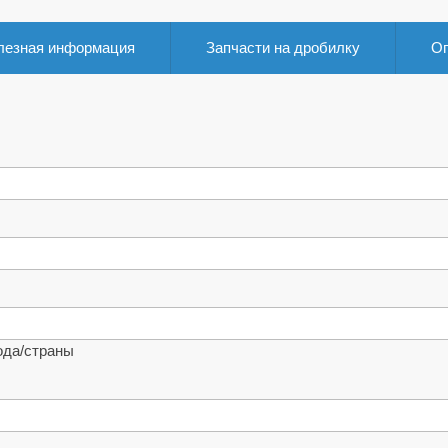
лезная информация
Запчасти на дробилку
Оп
ода/страны